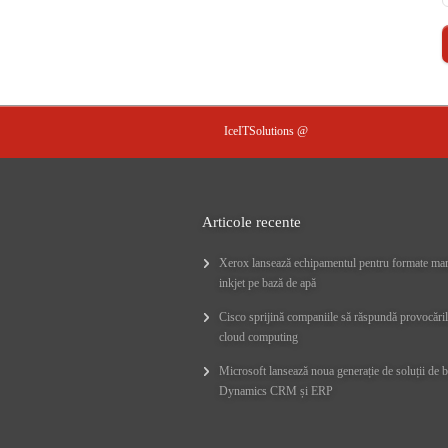
IceITSolutions @
Articole recente
Xerox lansează echipamentul pentru formate mar
inkjet pe bază de apă
Cisco sprijină companiile să răspundă provocăril
cloud computing
Microsoft lansează noua generație de soluții de 
Dynamics CRM și ERP