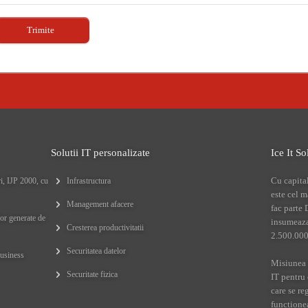
Solutii IT personalizate
Ice It So
Cu capita
i, IJP 2000, cu
Infrastructura
este cel 
Management afacere
fac parte
or generate de
insumeaza 
Cresterea productivitatii
2.500.000
Securitatea datelor
business
Misiunea f
Securitate fizica
IT pentru 
care se re
functione