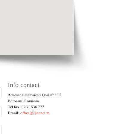
Info contact
Adresa:
Catamaresti Deal nr 538,
Botosani, România
Tel.fax:
0231 536 777
Email:
office[@]icenet.ro