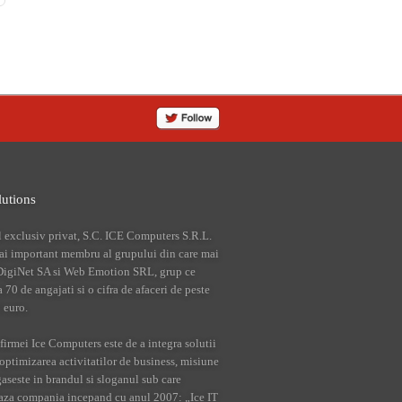
lutions
l exclusiv privat, S.C. ICE Computers S.R.L.
mai important membru al grupului din care mai
 DigiNet SA si Web Emotion SRL, grup ce
70 de angajati si o cifra de afaceri de peste
 euro.
irmei Ice Computers este de a integra solutii
optimizarea activitatilor de business, misiune
gaseste in brandul si sloganul sub care
aza compania incepand cu anul 2007: „Ice IT