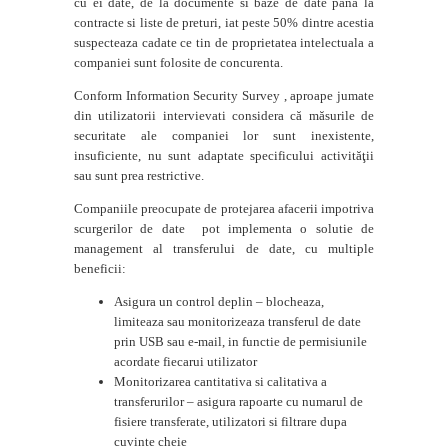
cu ei date, de la documente si baze de date pana la
contracte si liste de preturi, iat peste 50% dintre acestia
suspecteaza cadate ce tin de proprietatea intelectuala a
companiei sunt folosite de concurenta.
Conform Information Security Survey , aproape jumate
din utilizatorii intervievati considera că măsurile de
securitate ale companiei lor sunt inexistente,
insuficiente, nu sunt adaptate specificului activităţii
sau sunt prea restrictive.
Companiile preocupate de protejarea afacerii impotriva
scurgerilor de date pot implementa o solutie de
management al transferului de date, cu multiple
beneficii:
Asigura un control deplin – blocheaza,
limiteaza sau monitorizeaza transferul de date
prin USB sau e-mail, in functie de permisiunile
acordate fiecarui utilizator
Monitorizarea cantitativa si calitativa a
transferurilor – asigura rapoarte cu numarul de
fisiere transferate, utilizatori si filtrare dupa
cuvinte cheie