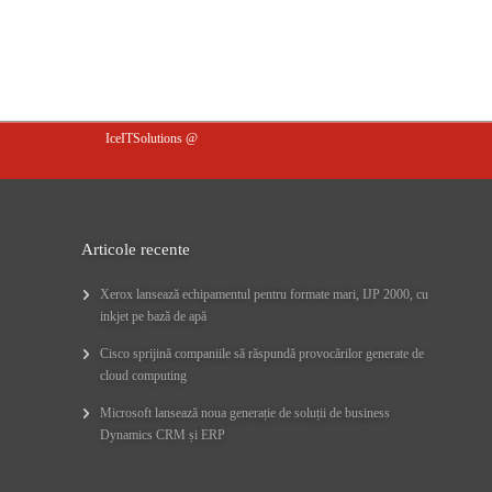
IceITSolutions @
Articole recente
Xerox lansează echipamentul pentru formate mari, IJP 2000, cu
inkjet pe bază de apă
Cisco sprijină companiile să răspundă provocărilor generate de
cloud computing
Microsoft lansează noua generație de soluții de business
Dynamics CRM și ERP