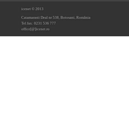
icenet © 2013
Catamarasti Deal nr 538, Botosani, România
Tel.fax: 0231 536 777
office[@]icenet.ro